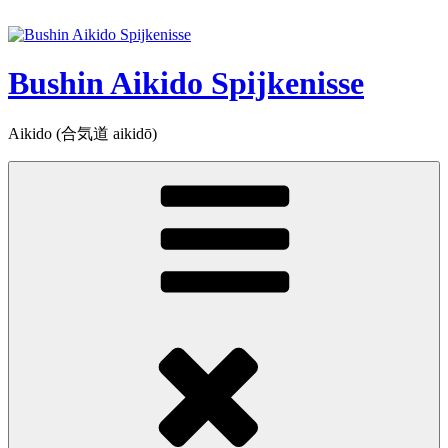
Ga
naar
de
inhoud
Bushin Aikido Spijkenisse
Aikido (合気道 aikidō)