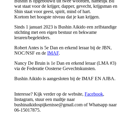
Bushin is opgebouwd uit twee woorden, namelijk Bu
wat staat voor de krijger, dapper, gevecht, krijgsman en
Shin staat voor geest, spirit, mind of hart.
Kortom het hoogste niveau dat je kan krijgen.
Sinds 1 januari 2023 is Bushin Aikido een zelfstandige
stichting met een eigen bestuur en bekwame
leraren/begeleiders.
Robert Antes is 5e Dan en erkend leraar bij de JBN,
NOC/NSF en de
IMAF
.
Nancy De Bruin is 1e Dan en erkend leraar (LMA #3)
via de Federatie Oosterse Gevechtskunsten.
Bushin Aikido is aangesloten bij de IMAF EN AJBA.
Interesse? Kijk verder op de website,
Facebook
,
Instagram, stuur een mailtje naar
bushinaikidospijkenisse@gmail.com of Whatsapp naar
06-15017875.