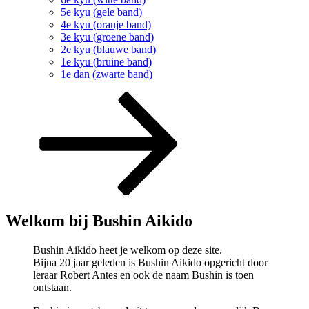
5e kyu (gele band)
4e kyu (oranje band)
3e kyu (groene band)
2e kyu (blauwe band)
1e kyu (bruine band)
1e dan (zwarte band)
Naar
beneden
scrollen
naar
inhoud
Welkom bij Bushin Aikido
Bushin Aikido heet je welkom op deze site.
Bijna 20 jaar geleden is Bushin Aikido opgericht door
leraar Robert Antes en ook de naam Bushin is toen
ontstaan.