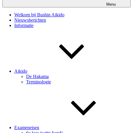
Menu
Welkom bij Bushin Aikido
Nieuwsberichten
Informatie
Aikido
De Hakama
Terminologie
Exameneisen
6e kyu (witte band)